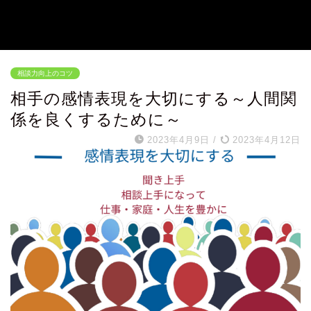
聞き上手・相談上手になる方法～仕
事も家庭も良い人間関係へ～
相談力向上のコツ
相手の感情表現を大切にする～人間関
係を良くするために～
2023年4月9日
/
2023年4月12日