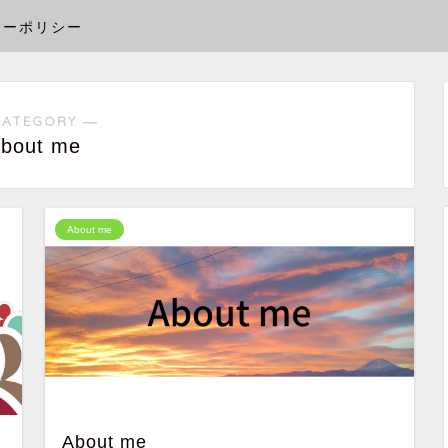
シーポリシー
CATEGORY ―
bout me
About me
About me