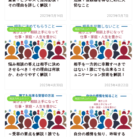
重要！ビジネスで活用必須！
危険？信頼感を得るために大
その理由を詳しく解説！
切なこと
2023年5月14日
2023年5月7日
相談力向上のコツ
相談力向上のコツ
悩み相談の答えは相手に決め
相手を一方的に非難すべきで
させるべき！その理由は何故
はない！誰にでも出来るコミ
か、わかりやすく解説！
ュニケーション技術を解説！
2023年4月30日
2023年4月22日
相談力向上のコツ
相談力向上のコツ
～受容の要点を解説！誰でも
自分の感情を知り、吟味する